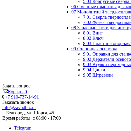
5.03 Корпусные сверла
06 Сменные пластины для ко
07 Монолитный твердосплав
7.01 Сверла твердоспл
7.02 Фрезы твердоспла
08 Запасные части для инст
8.01 Винт
8.02 Ключ
8.03 Пластина опорная
09 Станочная оснастка
9.01 Оправки для станк
9.02 Держатели осевог
9.03 Втулки переходны
9.04 Цанги
9.05 Штревели
Задать вопрос
Корзина
0
+7 910-737-14-91
Заказать звонок
info@zavodbiz.ru
г. Белгород, ул. Щорса, 45
Время работы: с 08:00 - 17:00
Telegram