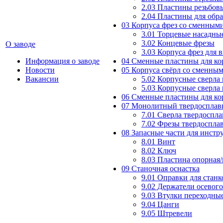
2.03 Пластины резьбов
2.04 Пластины для обр
03 Корпуса фрез со сменным
3.01 Торцевые насадны
3.02 Концевые фрезы
О заводе
3.03 Корпуса фрез для 
Информация о заводе
04 Сменные пластины для ко
Новости
05 Корпуса свёрл со сменны
Вакансии
5.02 Корпусные сверла
5.03 Корпусные сверла
06 Сменные пластины для ко
07 Монолитный твердосплав
7.01 Сверла твердоспл
7.02 Фрезы твердоспла
08 Запасные части для инст
8.01 Винт
8.02 Ключ
8.03 Пластина опорная
09 Станочная оснастка
9.01 Оправки для станк
9.02 Держатели осевог
9.03 Втулки переходны
9.04 Цанги
9.05 Штревели