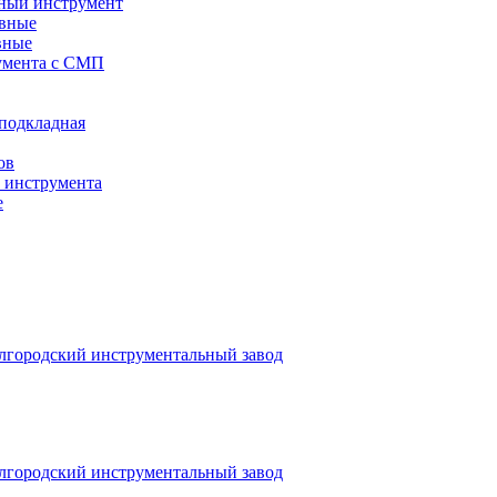
ный инструмент
авные
вные
румента с СМП
/подкладная
ов
о инструмента
е