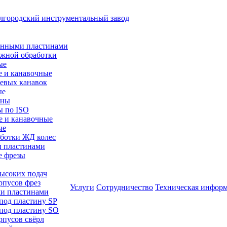
менными пластинами
ужной обработки
ые
е и канавочные
цевых канавок
ые
ины
ы по ISO
е и канавочные
ые
аботки ЖД колес
и пластинами
е фрезы
высоких подач
рпусов фрез
Услуги
Сотрудничество
Техническая инфор
ми пластинами
 под пластину SP
 под пластину SO
рпусов свёрл