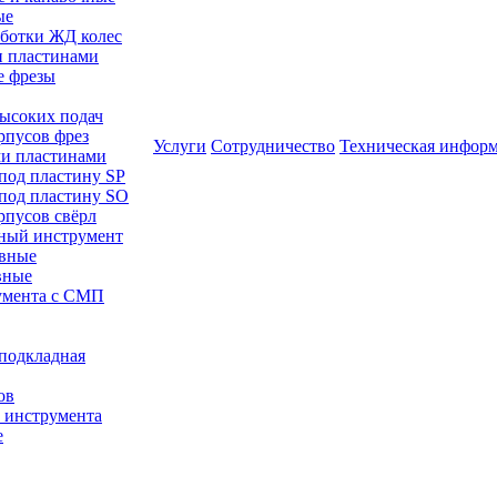
ые
аботки ЖД колес
и пластинами
е фрезы
высоких подач
рпусов фрез
Услуги
Сотрудничество
Техническая инфор
ми пластинами
 под пластину SP
 под пластину SO
рпусов свёрл
ный инструмент
авные
вные
румента с СМП
/подкладная
ов
о инструмента
е