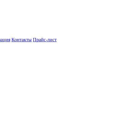
мация
Контакты
Прайс-лист