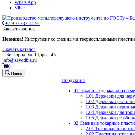
Whats App
Viber
+7 910-737-14-91
Заказать звонок
Новинка!
Инструмент со сменными твердосплавными пласти
Скачать каталог
г. Белгород, ул. Щорса, 45
info@zavodbiz.ru
0
Поиск
Продукция
01 Токарные державки со с
1.01 Державки для нар
1.02 Державки расточн
1.03 Державки отрезны
1.04 Державки для тор
1.05 Державки резьбов
02 Сменные токарные пласт
2.01 Токарные пластин
2.02 Пластины отрезны