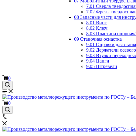
07 Монолитный твердосплав
7.01 Сверла твердоспл
7.02 Фрезы твердоспла
08 Запасные части для инст
8.01 Винт
8.02 Ключ
8.03 Пластина опорная
09 Станочная оснастка
9.01 Оправки для станк
9.02 Держатели осевог
9.03 Втулки переходны
9.04 Цанги
9.05 Штревели
0
0