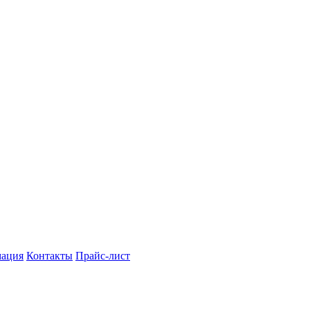
мация
Контакты
Прайс-лист