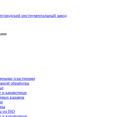
нами
менными пластинами
ужной обработки
ые
е и канавочные
цевых канавок
ые
ины
ы по ISO
е и канавочные