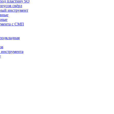
 под пластину SO
рпусов свёрл
ный инструмент
авные
вные
румента с СМП
/подкладная
ов
о инструмента
е