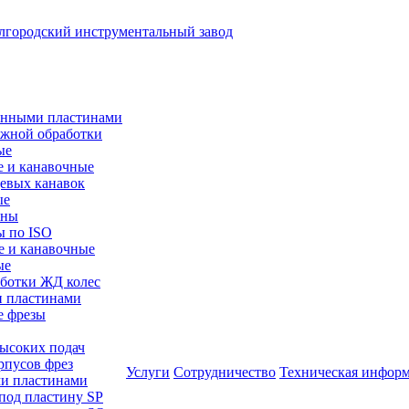
менными пластинами
ужной обработки
ые
е и канавочные
цевых канавок
ые
ины
ы по ISO
е и канавочные
ые
аботки ЖД колес
и пластинами
е фрезы
высоких подач
рпусов фрез
Услуги
Сотрудничество
Техническая инфор
ми пластинами
 под пластину SP