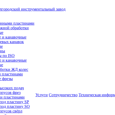
менными пластинами
ужной обработки
ые
е и канавочные
цевых канавок
ые
ины
ы по ISO
е и канавочные
ые
аботки ЖД колес
и пластинами
е фрезы
высоких подач
рпусов фрез
Услуги
Сотрудничество
Техническая инфор
ми пластинами
 под пластину SP
 под пластину SO
рпусов свёрл