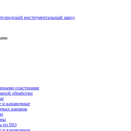
нами
менными пластинами
ужной обработки
ые
е и канавочные
цевых канавок
ые
ины
ы по ISO
е и канавочные