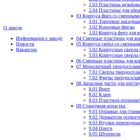
2.03 Пластины резьбов
2.04 Пластины для обр
03 Корпуса фрез со сменным
3.01 Торцевые насадны
3.02 Концевые фрезы
О заводе
3.03 Корпуса фрез для 
Информация о заводе
04 Сменные пластины для ко
Новости
05 Корпуса свёрл со сменны
Вакансии
5.02 Корпусные сверла
5.03 Корпусные сверла
06 Сменные пластины для ко
07 Монолитный твердосплав
7.01 Сверла твердоспл
7.02 Фрезы твердоспла
08 Запасные части для инст
8.01 Винт
8.02 Ключ
8.03 Пластина опорная
09 Станочная оснастка
9.01 Оправки для станк
9.02 Держатели осевог
9.03 Втулки переходны
9.04 Цанги
9.05 Штревели