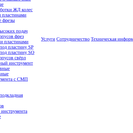
ые
аботки ЖД колес
и пластинами
е фрезы
высоких подач
рпусов фрез
Услуги
Сотрудничество
Техническая инфор
ми пластинами
 под пластину SP
 под пластину SO
рпусов свёрл
ный инструмент
авные
вные
румента с СМП
/подкладная
ов
о инструмента
е