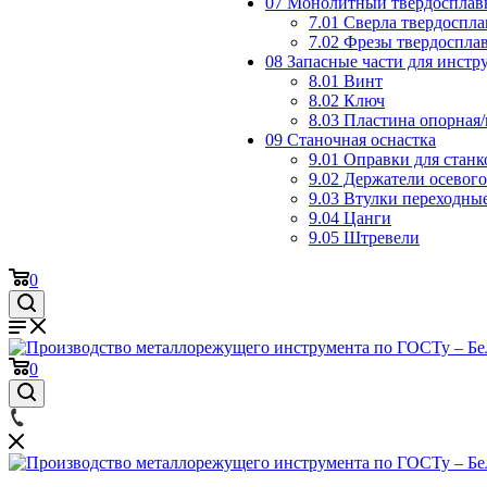
07 Монолитный твердосплав
7.01 Сверла твердоспл
7.02 Фрезы твердоспла
08 Запасные части для инст
8.01 Винт
8.02 Ключ
8.03 Пластина опорная
09 Станочная оснастка
9.01 Оправки для станк
9.02 Держатели осевог
9.03 Втулки переходны
9.04 Цанги
9.05 Штревели
0
0