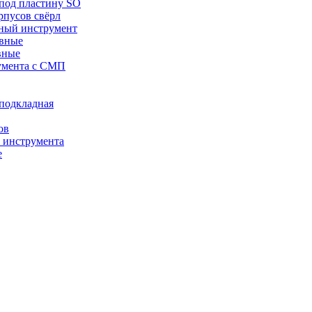
 под пластину SO
рпусов свёрл
ный инструмент
авные
вные
румента с СМП
/подкладная
ов
о инструмента
е