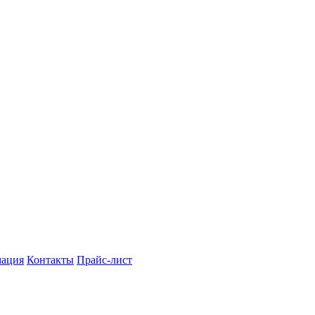
мация
Контакты
Прайс-лист