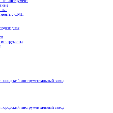
ный инструмент
авные
вные
румента с СМП
/подкладная
ов
о инструмента
е