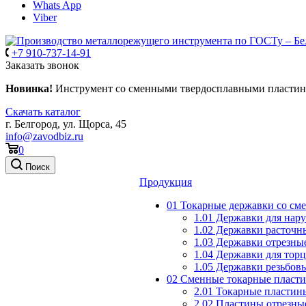
Whats App
Viber
+7 910-737-14-91
Заказать звонок
Новинка!
Инструмент со сменными твердосплавными пласти
Скачать каталог
г. Белгород, ул. Щорса, 45
info@zavodbiz.ru
0
Поиск
Продукция
01 Токарные державки со с
1.01 Державки для нар
1.02 Державки расточн
1.03 Державки отрезны
1.04 Державки для тор
1.05 Державки резьбов
02 Сменные токарные пласт
2.01 Токарные пластин
2.02 Пластины отрезны