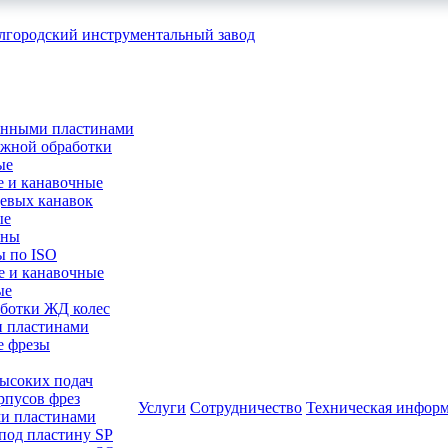
менными пластинами
ужной обработки
ые
е и канавочные
цевых канавок
ые
ины
ы по ISO
е и канавочные
ые
аботки ЖД колес
и пластинами
е фрезы
высоких подач
рпусов фрез
Услуги
Сотрудничество
Техническая инфор
ми пластинами
 под пластину SP