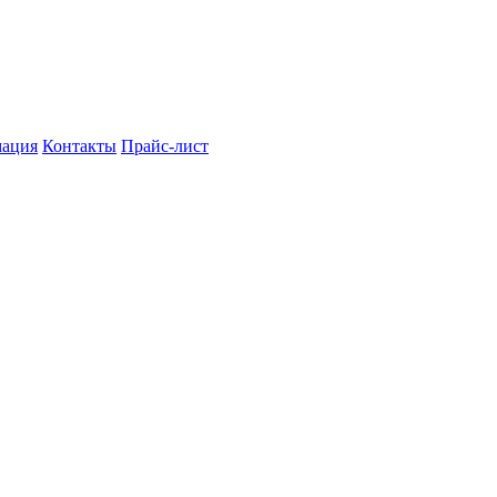
мация
Контакты
Прайс-лист