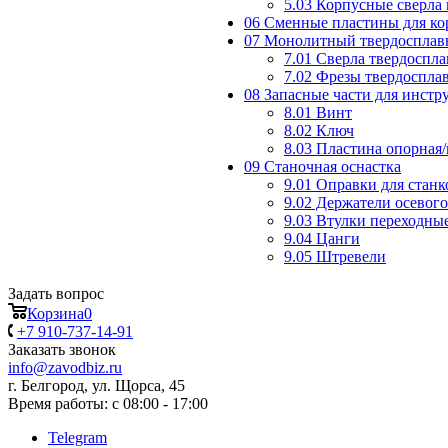
5.03 Корпусные сверла
06 Сменные пластины для ко
07 Монолитный твердосплав
7.01 Сверла твердоспл
7.02 Фрезы твердоспла
08 Запасные части для инст
8.01 Винт
8.02 Ключ
8.03 Пластина опорная
09 Станочная оснастка
9.01 Оправки для станк
9.02 Держатели осевог
9.03 Втулки переходны
9.04 Цанги
9.05 Штревели
Задать вопрос
Корзина
0
+7 910-737-14-91
Заказать звонок
info@zavodbiz.ru
г. Белгород, ул. Щорса, 45
Время работы: с 08:00 - 17:00
Telegram