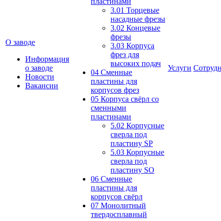
пластинами
3.01 Торцевые
насадные фрезы
3.02 Концевые
фрезы
О заводе
3.03 Корпуса
фрез для
Информация
высоких подач
о заводе
Услуги
Сотрудн
04 Сменные
Новости
пластины для
Вакансии
корпусов фрез
05 Корпуса свёрл со
сменными
пластинами
5.02 Корпусные
сверла под
пластину SP
5.03 Корпусные
сверла под
пластину SO
06 Сменные
пластины для
корпусов свёрл
07 Монолитный
твердосплавный