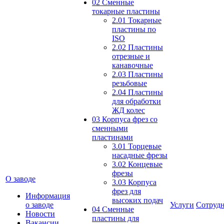
02 Сменные
токарные пластины
2.01 Токарные
пластины по
ISO
2.02 Пластины
отрезные и
канавочные
2.03 Пластины
резьбовые
2.04 Пластины
для обработки
ЖД колес
03 Корпуса фрез со
сменными
пластинами
3.01 Торцевые
насадные фрезы
3.02 Концевые
фрезы
О заводе
3.03 Корпуса
фрез для
Информация
высоких подач
о заводе
Услуги
Сотрудн
04 Сменные
Новости
пластины для
Вакансии