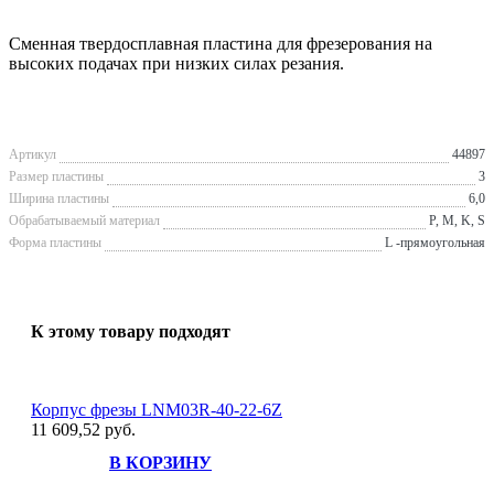
Сменная твердосплавная пластина для фрезерования на
высоких подачах при низких силах резания.
Артикул
44897
Размер пластины
3
Ширина пластины
6,0
Обрабатываемый материал
P, M, K, S
Форма пластины
L -прямоугольная
К этому товару подходят
Корпус фрезы LNM03R-40-22-6Z
11 609,52 руб.
В КОРЗИНУ