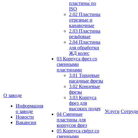
пластины по
ISO
2.02 Пластины
отрезные и
канавочные
2.03 Пластины
резьбовые
2.04 Пластины
для обработки
ЖД колес
03 Корпуса фрез со
сменными
пластинами
3.01 Торцевые
насадные фрезы
3.02 Концевые
фрезы
О заводе
3.03 Корпуса
фрез для
Информация
высоких подач
о заводе
Услуги
Сотрудн
04 Сменные
Новости
пластины для
Вакансии
корпусов фрез
05 Корпуса свёрл со
сменными