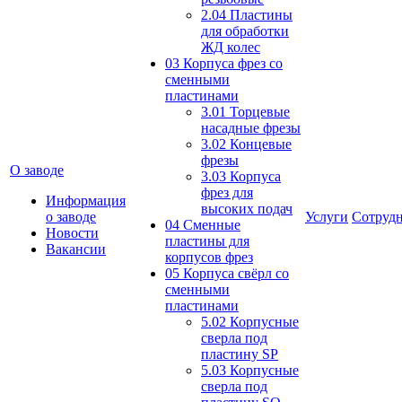
2.04 Пластины
для обработки
ЖД колес
03 Корпуса фрез со
сменными
пластинами
3.01 Торцевые
насадные фрезы
3.02 Концевые
фрезы
О заводе
3.03 Корпуса
фрез для
Информация
высоких подач
о заводе
Услуги
Сотрудн
04 Сменные
Новости
пластины для
Вакансии
корпусов фрез
05 Корпуса свёрл со
сменными
пластинами
5.02 Корпусные
сверла под
пластину SP
5.03 Корпусные
сверла под