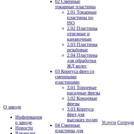
02 Сменные
токарные пластины
2.01 Токарные
пластины по
ISO
2.02 Пластины
отрезные и
канавочные
2.03 Пластины
резьбовые
2.04 Пластины
для обработки
ЖД колес
03 Корпуса фрез со
сменными
пластинами
3.01 Торцевые
насадные фрезы
3.02 Концевые
фрезы
О заводе
3.03 Корпуса
фрез для
Информация
высоких подач
о заводе
Услуги
Сотрудн
04 Сменные
Новости
пластины для
Вакансии