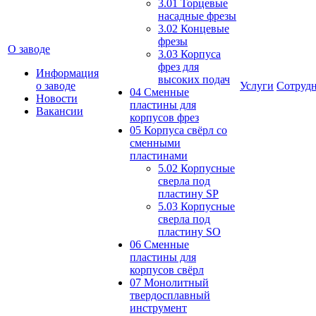
3.01 Торцевые
насадные фрезы
3.02 Концевые
фрезы
О заводе
3.03 Корпуса
фрез для
Информация
высоких подач
о заводе
Услуги
Сотрудн
04 Сменные
Новости
пластины для
Вакансии
корпусов фрез
05 Корпуса свёрл со
сменными
пластинами
5.02 Корпусные
сверла под
пластину SP
5.03 Корпусные
сверла под
пластину SO
06 Сменные
пластины для
корпусов свёрл
07 Монолитный
твердосплавный
инструмент