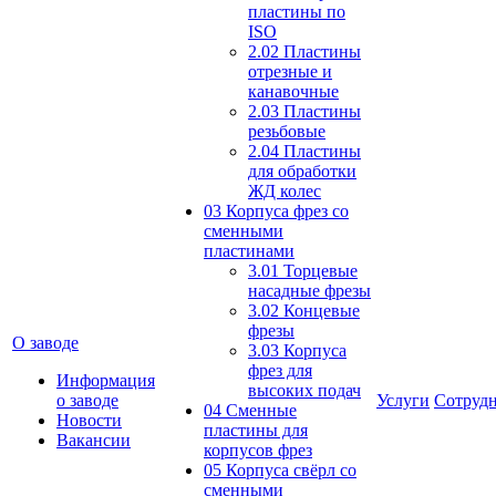
пластины по
ISO
2.02 Пластины
отрезные и
канавочные
2.03 Пластины
резьбовые
2.04 Пластины
для обработки
ЖД колес
03 Корпуса фрез со
сменными
пластинами
3.01 Торцевые
насадные фрезы
3.02 Концевые
фрезы
О заводе
3.03 Корпуса
фрез для
Информация
высоких подач
о заводе
Услуги
Сотрудн
04 Сменные
Новости
пластины для
Вакансии
корпусов фрез
05 Корпуса свёрл со
сменными