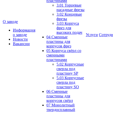
пластинами
3.01 Торцевые
насадные фрезы
3.02 Концевые
фрезы
О заводе
3.03 Корпуса
фрез для
Информация
высоких подач
о заводе
Услуги
Сотрудн
04 Сменные
Новости
пластины для
Вакансии
корпусов фрез
05 Корпуса свёрл со
сменными
пластинами
5.02 Корпусные
сверла под
пластину SP
5.03 Корпусные
сверла под
пластину SO
06 Сменные
пластины для
корпусов свёрл
07 Монолитный
твердосплавный