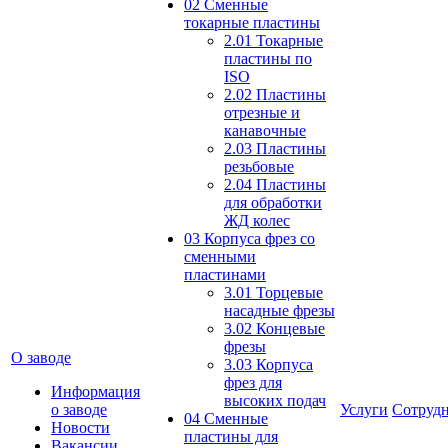
02 Сменные
токарные пластины
2.01 Токарные
пластины по
ISO
2.02 Пластины
отрезные и
канавочные
2.03 Пластины
резьбовые
2.04 Пластины
для обработки
ЖД колес
03 Корпуса фрез со
сменными
пластинами
3.01 Торцевые
насадные фрезы
3.02 Концевые
фрезы
О заводе
3.03 Корпуса
фрез для
Информация
высоких подач
о заводе
Услуги
Сотрудн
04 Сменные
Новости
пластины для
Вакансии