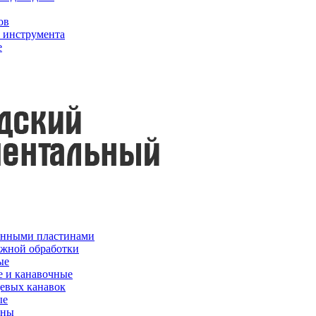
ов
о инструмента
е
менными пластинами
ужной обработки
ые
е и канавочные
цевых канавок
ые
ины