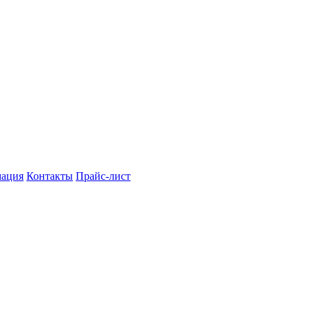
мация
Контакты
Прайс-лист