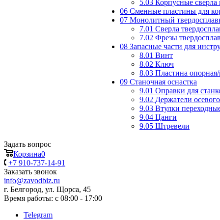
5.03 Корпусные сверла
06 Сменные пластины для ко
07 Монолитный твердосплав
7.01 Сверла твердоспл
7.02 Фрезы твердоспла
08 Запасные части для инст
8.01 Винт
8.02 Ключ
8.03 Пластина опорная
09 Станочная оснастка
9.01 Оправки для станк
9.02 Держатели осевог
9.03 Втулки переходны
9.04 Цанги
9.05 Штревели
Задать вопрос
Корзина
0
+7 910-737-14-91
Заказать звонок
info@zavodbiz.ru
г. Белгород, ул. Щорса, 45
Время работы: с 08:00 - 17:00
Telegram