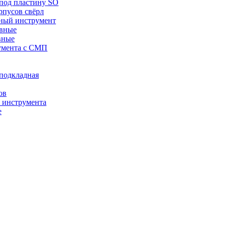
 под пластину SO
рпусов свёрл
ный инструмент
авные
вные
румента с СМП
/подкладная
ов
о инструмента
е