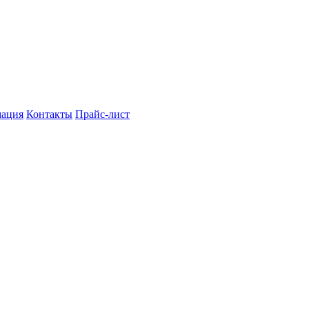
мация
Контакты
Прайс-лист