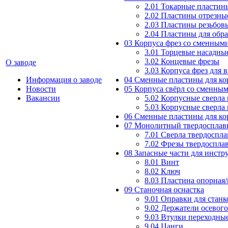
2.01 Токарные пластин
2.02 Пластины отрезны
2.03 Пластины резьбов
2.04 Пластины для обр
03 Корпуса фрез со сменным
3.01 Торцевые насадны
3.02 Концевые фрезы
О заводе
3.03 Корпуса фрез для 
Информация о заводе
04 Сменные пластины для ко
Новости
05 Корпуса свёрл со сменны
Вакансии
5.02 Корпусные сверла
5.03 Корпусные сверла
06 Сменные пластины для ко
07 Монолитный твердосплав
7.01 Сверла твердоспл
7.02 Фрезы твердоспла
08 Запасные части для инст
8.01 Винт
8.02 Ключ
8.03 Пластина опорная
09 Станочная оснастка
9.01 Оправки для станк
9.02 Держатели осевог
9.03 Втулки переходны
9.04 Цанги