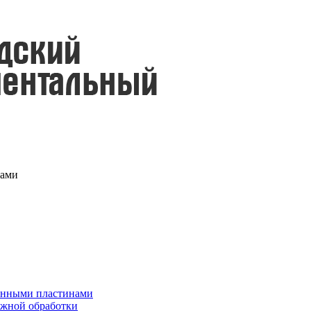
нами
менными пластинами
ужной обработки