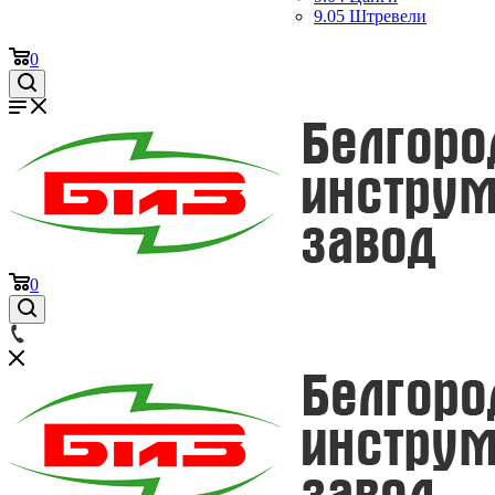
9.05 Штревели
0
0