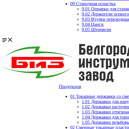
09 Станочная оснастка
9.01 Оправки для станк
9.02 Держатели осевог
9.03 Втулки переходны
9.04 Цанги
9.05 Штревели
Продукция
01 Токарные державки со с
1.01 Державки для нар
1.02 Державки расточн
1.03 Державки отрезны
1.04 Державки для тор
1.05 Державки резьбов
02 Сменные токарные пласт