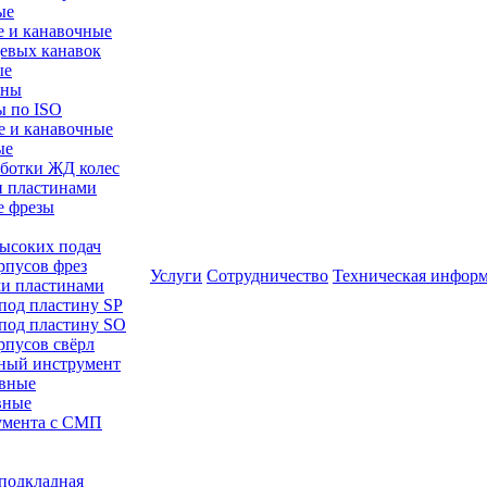
ые
е и канавочные
цевых канавок
ые
ины
ы по ISO
е и канавочные
ые
аботки ЖД колес
и пластинами
е фрезы
высоких подач
рпусов фрез
Услуги
Сотрудничество
Техническая инфор
ми пластинами
 под пластину SP
 под пластину SO
рпусов свёрл
ный инструмент
авные
вные
румента с СМП
/подкладная