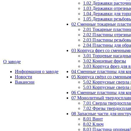
1.02 Державки расточн
1.03 Державки отрезны
1.04 Державки для тор
1.05 Державки резьбов
02 Сменные токарные пласт
2.01 Токарные пластин
2.02 Пластины отрезны
2.03 Пластины резьбов
2.04 Пластины для обр
03 Корпуса фрез со сменным
3.01 Торцевые насадны
3.02 Концевые фрезы
О заводе
3.03 Корпуса фрез для 
Информация о заводе
04 Сменные пластины для ко
Новости
05 Корпуса свёрл со сменны
Вакансии
5.02 Корпусные сверла
5.03 Корпусные сверла
06 Сменные пластины для ко
07 Монолитный твердосплав
7.01 Сверла твердоспл
7.02 Фрезы твердоспла
08 Запасные части для инст
8.01 Винт
8.02 Ключ
8.03 Пластина опорная