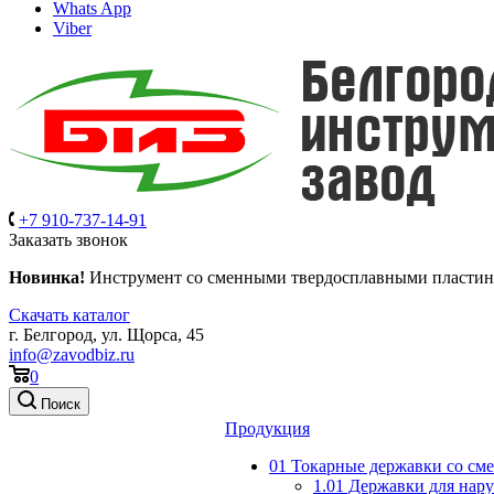
Whats App
Viber
+7 910-737-14-91
Заказать звонок
Новинка!
Инструмент со сменными твердосплавными пласти
Скачать каталог
г. Белгород, ул. Щорса, 45
info@zavodbiz.ru
0
Поиск
Продукция
01 Токарные державки со с
1.01 Державки для нар