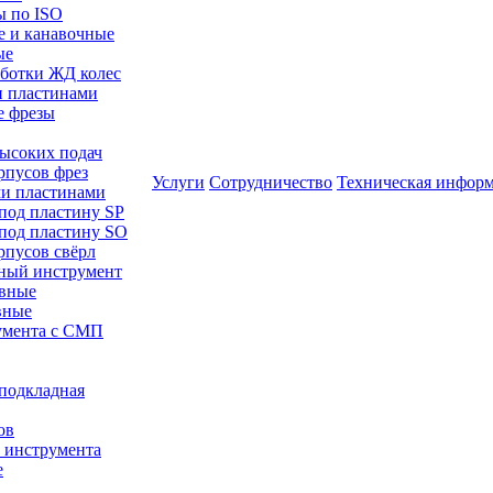
ы по ISO
е и канавочные
ые
аботки ЖД колес
и пластинами
е фрезы
высоких подач
рпусов фрез
Услуги
Сотрудничество
Техническая инфор
ми пластинами
 под пластину SP
 под пластину SO
рпусов свёрл
ный инструмент
авные
вные
румента с СМП
/подкладная
ов
о инструмента
е