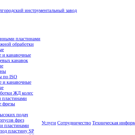
менными пластинами
ужной обработки
ые
е и канавочные
цевых канавок
ые
ины
ы по ISO
е и канавочные
ые
аботки ЖД колес
и пластинами
е фрезы
высоких подач
рпусов фрез
Услуги
Сотрудничество
Техническая инфор
ми пластинами
 под пластину SP